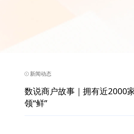
新闻动态
数说商户故事｜拥有近200
领“鲜”